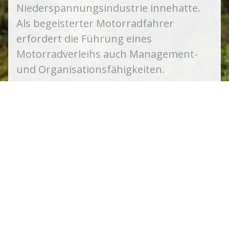
Niederspannungsindustrie innehatte.
Als begeisterter Motorradfahrer
erfordert die Führung eines
Motorradverleihs auch Management-
und Organisationsfähigkeiten.
Kontakt
Moto-Plaisir Genf
Moto-Plaisir AMG Sarl ist ein
Vermietungsunternehmen mit Sitz in der Region
Genf, das Motorradvermietungen mit einer
außergewöhnlichen Auswahl an einem der besten